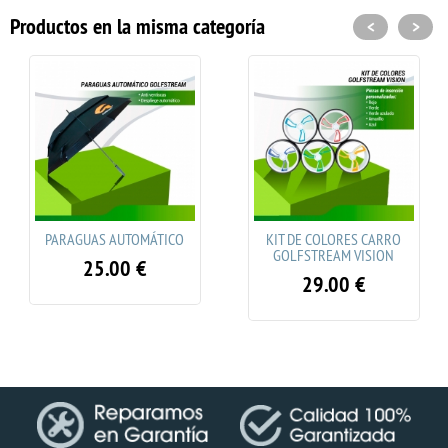
Productos en la misma categoría
<
>
AUTOMÁTICO
KIT DE COLORES CARRO
PARAGUAS AU
GOLFSTREAM VISION
CORTA VIENTOS
00
€
UNIC
29.00
€
35.0