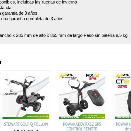
nibles, incluidas las ruedas de invierno
stándar
a garantía de 3 años
 una garantía completa de 3 años
ncho x 285 mm de alto x 865 mm de largo Peso sin batería 8,5 kg
a
T GOLF Q FOLLOW
POWAKADDY RX12 GPS
POWAKADDY CT8 GP
CONTROL REMOTO
de golf eléctr