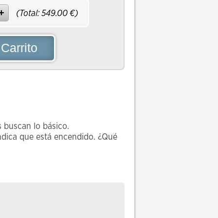
(Total:
549.00
€)
 Carrito
s buscan lo básico.
e indica que está encendido. ¿Qué