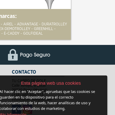
marcas:
 - AIREL - ADVANTAGE - DURATROLLEY
EX-DEMOTROLLEY - GREENHILL -
 - E-CADDY - GOLFIDEAL
CONTACTO
TU CARRO DE GOLF
Esta página web usa cookies
Calle Arroyo, 8 Local
28320 Pinto (Madrid)
Al hacer clic en "Aceptar", apruebas que las cookies se
(+34) 685 454 533
guarden en tu dispositivo para el correcto
info@tucarrodegolf.com
funcionamiento de la web, hacer analíticas de uso y
colaborar con estudios de marketing.
Más Información