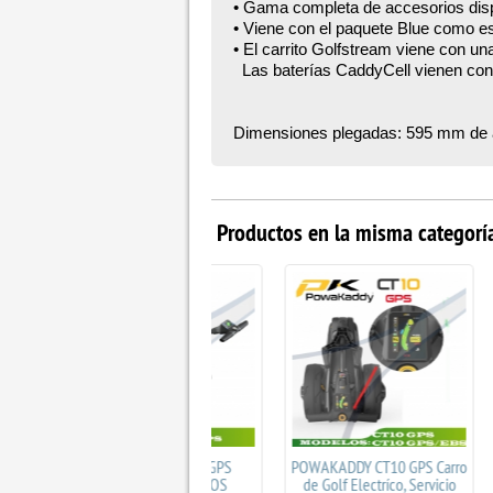
• Gama completa de accesorios dispo
• Viene con el paquete Blue como e
• El carrito Golfstream viene con un
Las baterías CaddyCell vienen con
Dimensiones plegadas: 595 mm de a
Productos en la misma categorí
MOTOCADDY M5 GPS
POWAKADDY CT10 GPS Carro
STEWAR
BATERIA 18 HOYOS
de Golf Electríco, Servicio